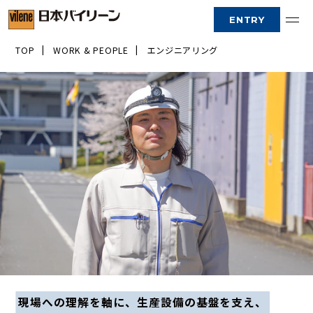
ENTRY
TOP
WORK & PEOPLE
エンジニアリング
1分でわかる日本バイリーン
こんなところに日本バイリーン
仕事と人を知る
キャリア
社内環境
採用情報
現場への理解を軸に、生産設備の基盤を支え、