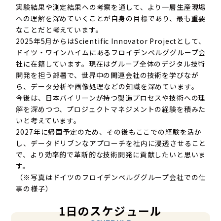
実験結果や測定結果への考察を通して、より一層生産現場
への理解を深めていくことが自身の目標であり、最も重要
なことだと考えています。
2025年5月からはScientific Innovator Projectとして、
ドイツ・ワインハイムにあるフロイデンベルググループ会
社に在籍しています。現在はグループ全体のデジタル技術
開発を担う部署で、世界中の関連会社の技術を学びなが
ら、データ分析や画像処理などの知識を深めています。
今後は、日本バイリーンが持つ製造プロセスや技術への理
解を深めつつ、プロジェクトマネジメントの経験を積みた
いと考えています。
2027年に帰国予定のため、その後もここでの経験を活か
し、データドリブンなアプローチを社内に浸透させること
で、より効率的で革新的な技術開発に貢献したいと思いま
す。
（※写真はドイツのフロイデンベルググループ会社での仕
事の様子）
1
日
の
ス
ケ
ジ
ュ
ー
ル