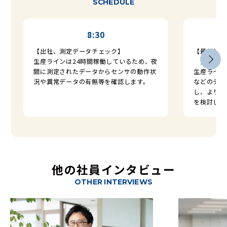
S
C
H
E
D
U
L
E
8:30
【出社、測定データチェック】
【最新生産
生産ラインは24時間稼働しているため、夜
分析、次
間に測定されたデータからセンサの動作状
生産ライン
況や異常データの有無等を確認します。
などのデー
し、より効
を検討しま
他
の
社
員
イ
ン
タ
ビ
ュ
ー
O
T
H
E
R
I
N
T
E
R
V
I
E
W
S