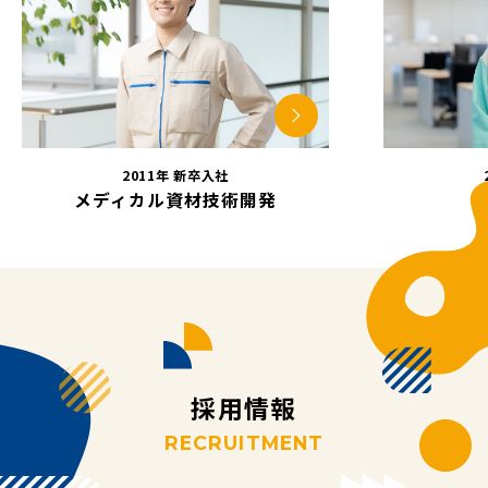
2011年 新卒入社
メディカル資材技術開発
採
用
情
報
R
E
C
R
U
I
T
M
E
N
T