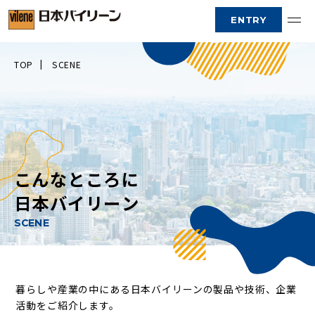
ENTRY
TOP
SCENE
1分でわかる日本バイリーン
自動車
こんなところに日本バイリーン
テキスト
こ
ん
仕事と人を知る
な
と
こ
ろ
に
日
本
バ
イ
リ
ー
ン
キャリア
S
C
E
N
E
社内環境
採用情報
暮らしや産業の中にある日本バイリーンの製品や技術、企業
活動をご紹介します。