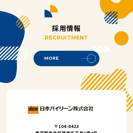
採
用
情
報
R
E
C
R
U
I
T
M
E
N
T
MORE
〒104-8423