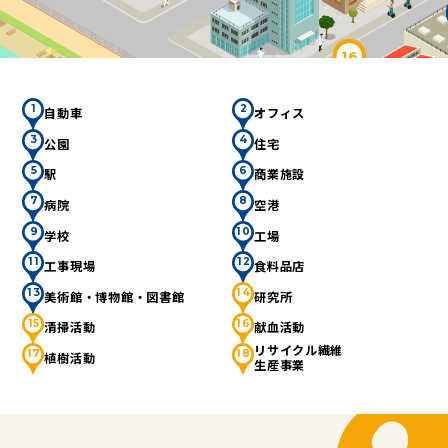
す。
世界６か国（日本、アメリカ、メキシコ、中国、タイ、
16
ドイツ）に生産・販売拠点を設けており、グローバルな
供給を行っています。
11
1
2
自動車
オフィス
3
4
公園
住宅
5
6
駅
商業施設
7
8
病院
空港
9
10
学校
工場
11
12
工事現場
食料品店
13
14
美術館・博物館・図書館
研究所
15
16
清掃活動
献血活動
リサイクル繊維
17
18
植樹活動
生産事業