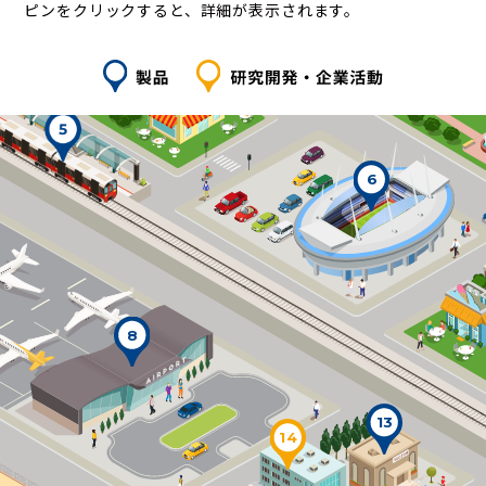
ピンをクリックすると、詳細が表示されます。
動力電源用電池セパレータ
ハイブリッドカー等に搭載されているバッテリーのセパ
レータに不織布が使用されています。
環境負荷低減を目的に、高機能化でさらなる燃費効率向
上を目指し、開発を進めています。
5
6
フロアマット
8
当社の主要事業の一つとして自動車用フロアマットの生
産も行っています。
靴に付着した汚れをキャッチし、車内を清潔に保つ役割
13
14
があります。
高級感・機能性・安全性などを追求した開発を行ってお
り、自動車メーカー各社の純正品として採用されていま